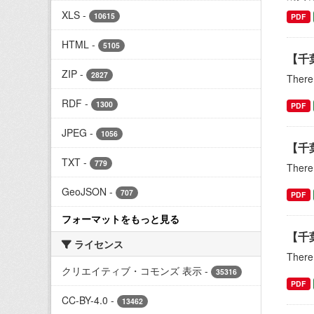
XLS
-
10615
PDF
HTML
-
5105
【千
ZIP
-
2827
There 
RDF
-
1300
PDF
JPEG
-
1056
【千
TXT
-
779
There 
GeoJSON
-
707
PDF
フォーマットをもっと見る
【千
ライセンス
There 
クリエイティブ・コモンズ 表示
-
35316
PDF
CC-BY-4.0
-
13462