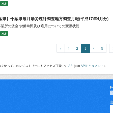
XLS
葉県】千葉県毎月勤労統計調査地方調査月報(平成17年4月分)
事業所の賃金,労働時間及び雇用についての変動状況
XLS
...
«
1
2
3
4
5
 Keyを使ってこのレジストリーにもアクセス可能です
API
(see
APIドキュメント
).
P