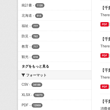
統計書
-
1128
【千
There 
北海道
-
914
PDF
福祉
-
777
防災
-
762
【千
There 
教育
-
717
PDF
観光
-
618
タグをもっと見る
【千
フォーマット
There 
CSV
-
34188
PDF
XLSX
-
16273
【千
PDF
-
12959
消費