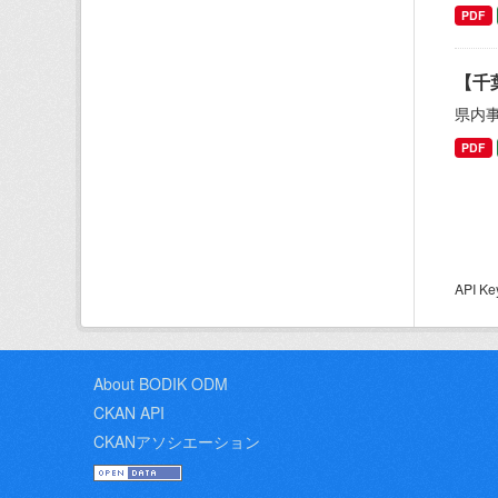
PDF
【千
県内
PDF
API
About BODIK ODM
CKAN API
CKANアソシエーション