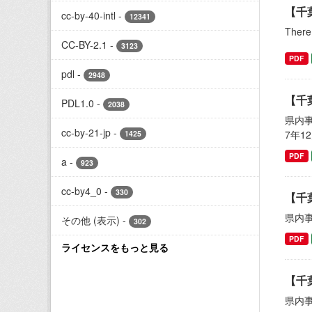
【千
cc-by-40-intl
-
12341
There 
CC-BY-2.1
-
3123
PDF
pdl
-
2948
【千
PDL1.0
-
2038
県内
cc-by-21-jp
-
7年1
1425
PDF
a
-
923
cc-by4_0
-
330
【千
県内
その他 (表示)
-
302
PDF
ライセンスをもっと見る
【千
県内