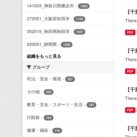
141003_神奈川県横浜市
-
1352
【千
272051_大阪府吹田市
-
1159
There 
052019_秋田県秋田市
-
1037
PDF
220001_静岡県
-
1006
【千
組織をもっと見る
There 
グループ
PDF
司法・安全・環境
-
307
【千
その他
-
220
There 
教育・文化・スポーツ・生活
-
187
PDF
行財政
-
164
【千
健康・福祉
-
116