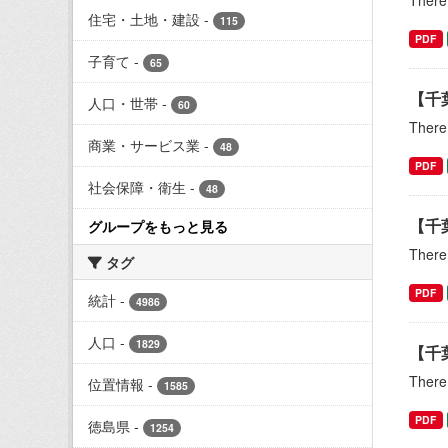
There 
住宅・土地・建設
-
115
PDF
子育て
-
65
【千
人口・世帯
-
60
There 
商業・サービス業
-
48
PDF
社会保障・衛生
-
48
【千
グループをもっと見る
There 
タグ
PDF
統計
-
4986
人口
-
1829
【千
There 
位置情報
-
1585
PDF
徳島県
-
1254