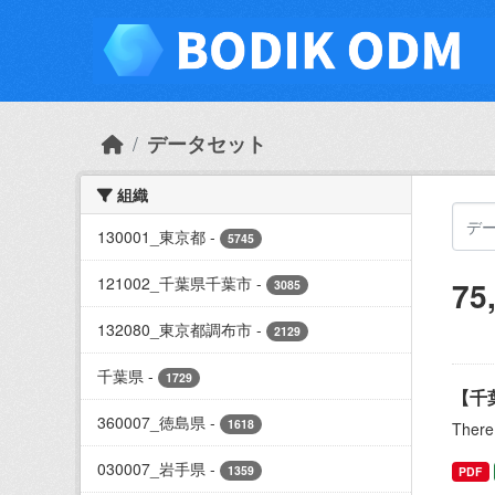
Skip to main content
データセット
組織
130001_東京都
-
5745
121002_千葉県千葉市
-
75
3085
132080_東京都調布市
-
2129
千葉県
-
1729
【千
360007_徳島県
-
1618
There 
030007_岩手県
-
1359
PDF