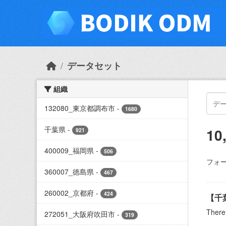
Skip to main content
データセット
組織
132080_東京都調布市
-
1680
千葉県
-
10
921
400009_福岡県
-
506
フォー
360007_徳島県
-
467
260002_京都府
-
424
【千
There 
272051_大阪府吹田市
-
319