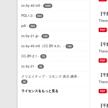
cc-by-40-intl
-
1658
【千
PDL1.0
-
944
There 
pdl
-
562
PDF
cc-by-21-jp
-
140
【千
cc-by-40-intl（CC BY 4.0）
-
106
There 
CC-BY-2.1
-
76
PDF
cc-by-21
-
45
【千
クリエイティブ・コモンズ 表示 継承
-
There 
36
ライセンスをもっと見る
PDF
【千