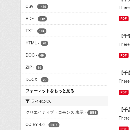
CSV
-
1479
There 
RDF
-
PDF
512
TXT
-
104
【千
HTML
-
78
There 
DOC
-
69
PDF
ZIP
-
39
【千
DOCX
-
29
There 
フォーマットをもっと見る
PDF
ライセンス
【千
クリエイティブ・コモンズ 表示
-
4556
There 
CC-BY-4.0
-
2415
PDF