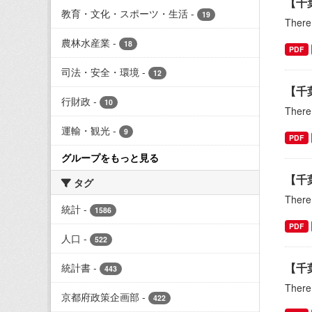
【千
教育・文化・スポーツ・生活
-
19
There 
農林水産業
-
18
PDF
司法・安全・環境
-
12
【千
行財政
-
10
There 
運輸・観光
-
9
PDF
グループをもっと見る
【千
タグ
There 
統計
-
1586
PDF
人口
-
522
【千
統計書
-
443
There 
京都府政策企画部
-
422