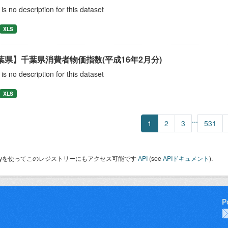
is no description for this dataset
XLS
葉県】千葉県消費者物価指数(平成16年2月分)
is no description for this dataset
XLS
...
1
2
3
531
 Keyを使ってこのレジストリーにもアクセス可能です
API
(see
APIドキュメント
).
P