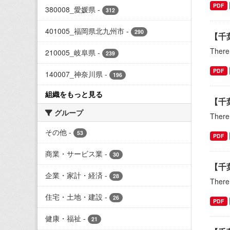
PDF
380008_愛媛県
-
312
401005_福岡県北九州市
-
290
【千
There 
210005_岐阜県
-
239
PDF
140007_神奈川県
-
196
組織をもっと見る
【千
グループ
There 
その他
-
53
PDF
商業・サービス業
-
30
【千
企業・家計・経済
-
28
There 
住宅・土地・建設
-
26
PDF
健康・福祉
-
21