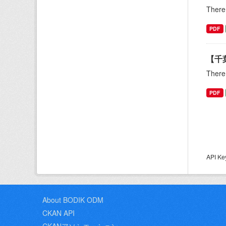
There 
PDF
【千
There 
PDF
API
About BODIK ODM
CKAN API