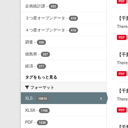
PDF
企画統計課
-
422
３つ星オープンデータ
-
【千
418
There 
４つ星オープンデータ
-
418
PDF
調査
-
336
徳島県
-
【千
327
There 
経済
-
271
PDF
タグをもっと見る
フォーマット
【千
XLS
-
x
There 
10615
XLSX
-
PDF
1766
PDF
-
1538
【千