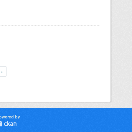
»
owered by