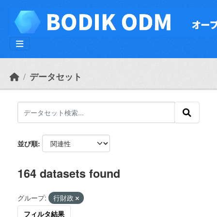
Skip to main content
データセット
並び順
164 datasets found
グループ:
行財政
フィルタ結果