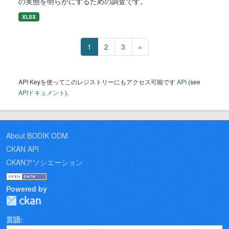
の実態を明らかにするための調査です。
XLSX
1
2
3
»
API Keyを使ってこのレジストリーにもアクセス可能です
API
(see
APIドキュメント
).
About BODIK ODM
CKAN API
CKANアソシエーション
Powered by
言語