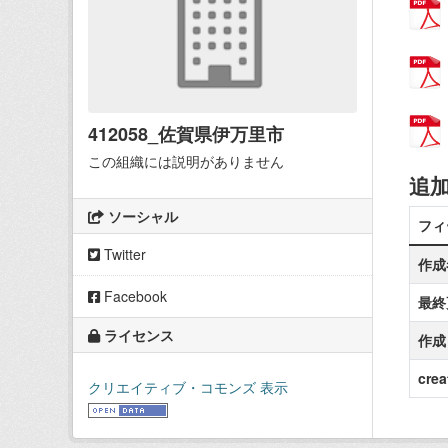
412058_佐賀県伊万里市
この組織には説明がありません
追
ソーシャル
フィ
Twitter
作成
Facebook
最終
ライセンス
作成
crea
クリエイティブ・コモンズ 表示