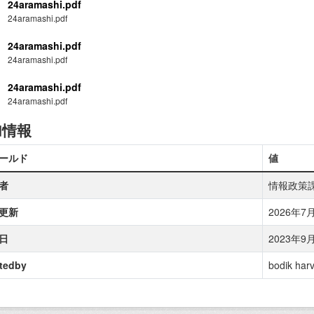
24aramashi.pdf
24aramashi.pdf
24aramashi.pdf
24aramashi.pdf
24aramashi.pdf
24aramashi.pdf
加情報
ールド
値
者
情報政策
更新
2026年7月1
日
2023年9月1
tedby
bodik harv