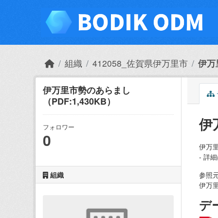
Skip to main content
組織
412058_佐賀県伊万里市
伊万
伊万里市勢のあらまし
（PDF:1,430KB）
伊
フォロワー
0
伊万
- 詳
組織
参照
伊万里
デ