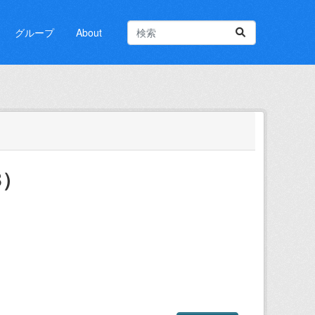
グループ
About
B）