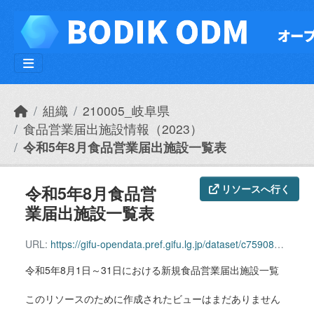
Skip to main content
組織
210005_岐阜県
食品営業届出施設情報（2023）
令和5年8月食品営業届出施設一覧表
令和5年8月食品営
リソースへ行く
業届出施設一覧表
URL:
https://gifu-opendata.pref.gifu.lg.jp/dataset/c75908d3-0e48-4e80-a39d-83e81c7999b2/resource/bf893d80-54df-48ea-a9cc-156c3689c1f2/download/r0508todokedesyokuhin.csv
令和5年8月1日～31日における新規食品営業届出施設一覧
このリソースのために作成されたビューはまだありません