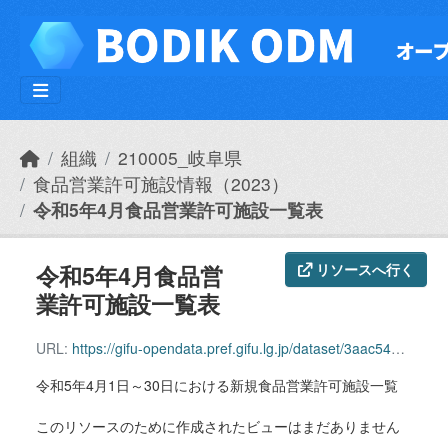
Skip to main content
組織
210005_岐阜県
食品営業許可施設情報（2023）
令和5年4月食品営業許可施設一覧表
令和5年4月食品営
リソースへ行く
業許可施設一覧表
URL:
https://gifu-opendata.pref.gifu.lg.jp/dataset/3aac54a9-02d6-4a95-a2a0-a4df361af580/resource/befa29cc-e1ac-4e79-aae7-95984105b887/download/r0504syokuhin.csv
令和5年4月1日～30日における新規食品営業許可施設一覧
このリソースのために作成されたビューはまだありません