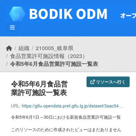
Skip to main content
組織
210005_岐阜県
食品営業許可施設情報（2023）
令和5年6月食品営業許可施設一覧表
令和5年6月食品営
リソースへ行く
業許可施設一覧表
URL:
https://gifu-opendata.pref.gifu.lg.jp/dataset/3aac54a9-02d6-4a95-a2a0-a4df361af580/resource/855da05a-f279-43e7-ae1a-1673a68bafb7/download/r0506syokuhin.csv
令和5年6月1日～30日における新規食品営業許可施設一覧
このリソースのために作成されたビューはまだありません